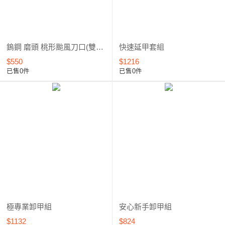
鎢鋼 磨頭 桃形颱風刀口(雙向切削) 6.0mm-CA10*****
快速延甲套組
$550
$1216
已售0件
已售0件
極專業卸甲組
安心新手卸甲組
$1132
$824