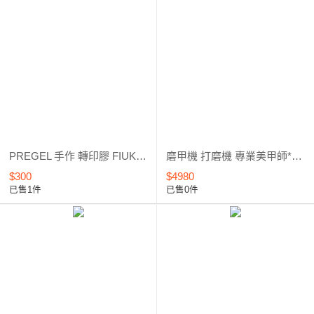
PREGEL 手作 轉印膠 FIUK 轉寫膠 星空轉印膠 / 手作膠 / 4g/15g
磨甲機 打磨機 專業美甲師*台灣製*外銷暢銷款
$300
$4980
已售1件
已售0件