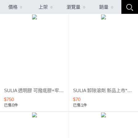
價格
上架
瀏覽量
銷量
SULIA 透明膠 可撥底膠+牢固底膠+彈力建構膠 套組優惠 全新上市
SULIA 卸除溶劑 新品上市*優惠5折起
$750
$70
已售0件
已售1件