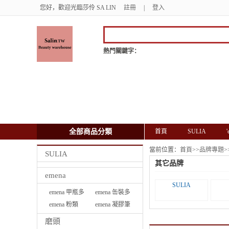
您好，歡迎光臨莎伶 SA LIN
註冊
|
登入
熱門關鍵字：
全部商品分類
首頁
SULIA
當前位置：
首頁
>>
品牌專題
>
SULIA
其它品牌
emena
SULIA
emena 甲瓶多
emena 缶裝多
功能彩膠
emena 粉類
功能彩膠
emena 凝膠筆
磨頭