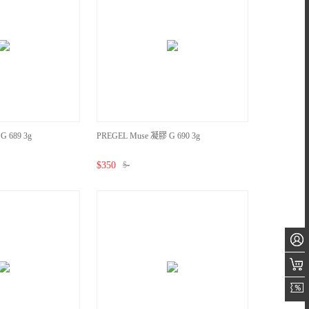
G 689 3g
PREGEL Muse 凝膠 G 690 3g
$
350
$
-