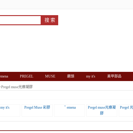
'emena
PREGEL
MUSE
磨頭
my it's
美甲部品
>
Pregel muse光療凝膠
my it's
Pregel Muse 彩膠
＇emena
Pregel muse光療凝
Prege
膠