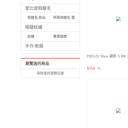
愛比堤假睫毛
假睫毛/部品
特殊假睫毛-蕾
絲/牴雕/UV
植睫紋繡
紋繡
專業植睫
手作/軟膜
PREGEL Muse 凝膠- S 69
瀏覽過的商品
$
350
$
-
清除我的瀏覽記錄