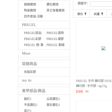
關鍵字：
鵭鋼磨頭
鑽石磨頭
陶瓷磨頭
其它保養磨頭
四件套組-活動
優惠
PREGEL
PREGEL部品/
PREGEL透明
磨棒/液體
PREGEL彩膠
功能膠
PREGEL凝膠
PREGEL 燈/ 集
筆
PREGEL 劃線
塵機
膠
Muse
促銷商品
缶裝彩膠
Pregel/MUSE
my its
PREGEL 手作 轉印膠 FIU
轉印膠 / 手作膠 / 4g/15g
美甲部品/飾品
$
300
$
0
鉚釘1
尖底鑽石1
平底鑽石1
異形鑽石1
其它1