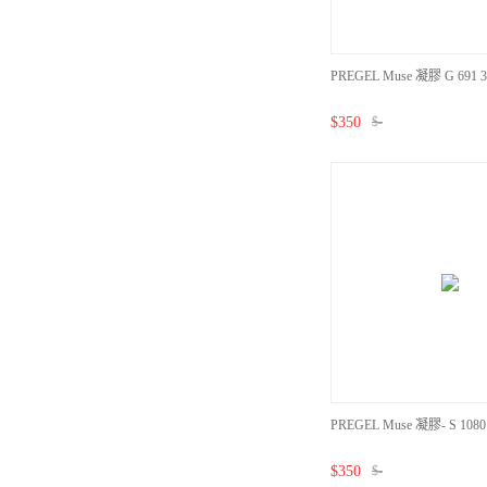
PREGEL Muse 凝膠 G 691 3
$
350
$
-
PREGEL Muse 凝膠- S 10
$
350
$
-