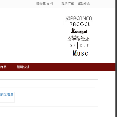
購物車
0
件
我的訂單
幫助中心
飾品
植睫紋繡
l 光療燈/機器