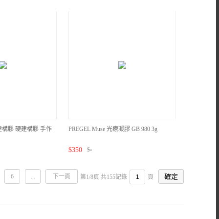
亮建構膠 硬建構膠 手作
PREGEL Muse 光療凝膠 GB 980 3g
$
350
$
-
6
...
下一頁
第1/8頁 共155記錄
頁