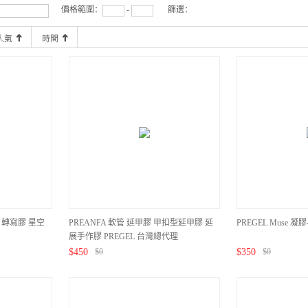
價格範圍：
-
篩選：
K 轉寫膠 星空
PREANFA 軟管 延甲膠 甲扣型延甲膠 延
PREGEL Muse 凝膠
展手作膠 PREGEL 台灣總代理
$
450
$
0
$
350
$
0