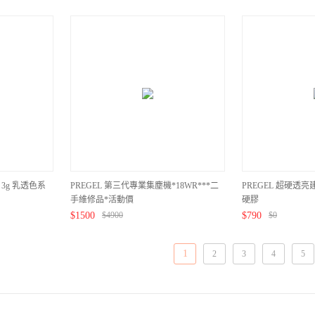
84 3g 乳透色系
PREGEL 第三代專業集塵機*18WR***二
PREGEL 超硬透
手維修品*活動價
硬膠
$
1500
$
4900
$
790
$
0
1
2
3
4
5