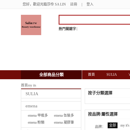
您好，歡迎光臨莎伶 SA LIN
註冊
|
登入
熱門關鍵字：
全部商品分類
首頁
SULIA
首頁
my its
按子分類選擇
SULIA
emena
按品牌/屬性選擇
emena 甲瓶多
emena 缶裝多
功能彩膠
emena 粉類
功能彩膠
emena 凝膠筆
全部
my it's
品牌：