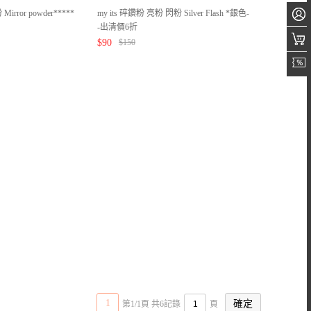
irror powder*****
my its 碎鑽粉 亮粉 閃粉 Silver Flash *銀色-
-出清價6折
$
90
$
150
1
第1/1頁 共6記錄
頁