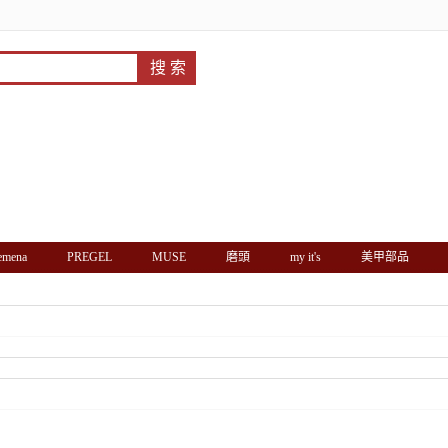
'emena
PREGEL
MUSE
磨頭
my it's
美甲部品