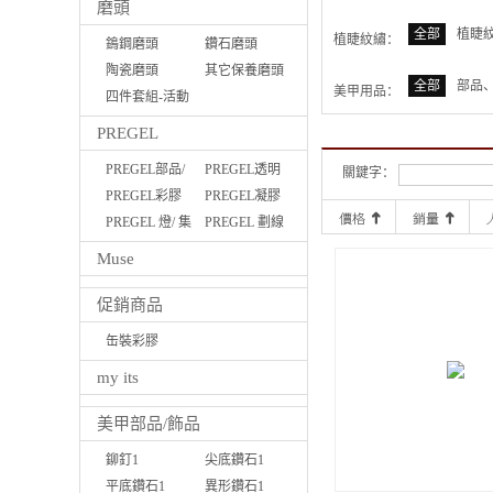
磨頭
全部
植睫
植睫紋繡：
鵭鋼磨頭
鑽石磨頭
陶瓷磨頭
其它保養磨頭
全部
部品
美甲用品：
四件套組-活動
優惠
PREGEL
PREGEL部品/
PREGEL透明
關鍵字：
磨棒/液體
PREGEL彩膠
功能膠
PREGEL凝膠
PREGEL 燈/ 集
筆
PREGEL 劃線
塵機
膠
Muse
促銷商品
缶裝彩膠
Pregel/MUSE
my its
美甲部品/飾品
鉚釘1
尖底鑽石1
平底鑽石1
異形鑽石1