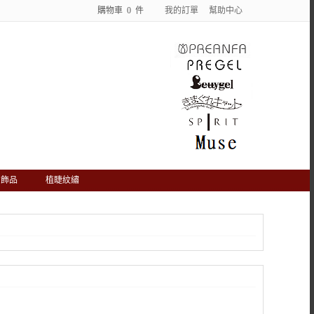
購物車
0
件
我的訂單
幫助中心
飾品
植睫紋繡