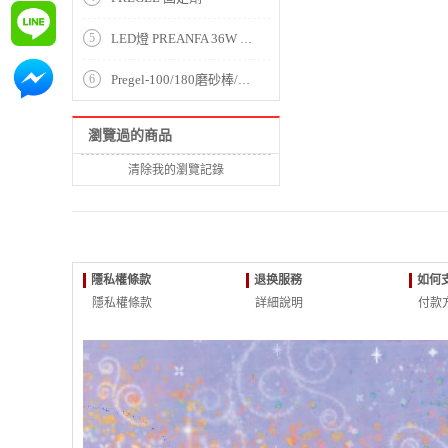
詢問
5
LED燈 PREANFA 36W 方形 LED光療燈 LXIAPF*****
詢問
6
Pregel-100/180磨砂棒/灰色
瀏覽過的商品
清除我的瀏覽記錄
隱私權條款
退换服務
如何
隱私權條款
詳細說明
付款