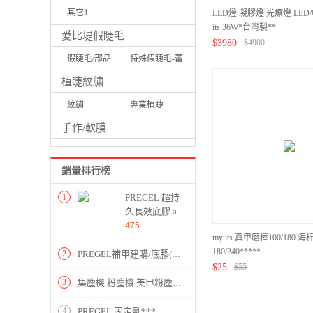
其它1
LED燈 凝膠燈 光療燈 LED/
its 36W*台灣製**
愛比堤假睫毛
$
3980
$
4900
假睫毛/部品
特殊假睫毛-蕾
絲/牴雕/UV
植睫紋繡
紋繡
專業植睫
手作/軟膜
銷量排行榜
1
PREGEL 超持
久長效底膠 a
(15g)*****
475
my its 真甲磨棒100/180 海
180/240*****
2
PREGEL補甲建購/底膠(一層殘) STYLING BASE 15g*****
$
25
$
55
3
集塵機 粉塵機 美甲粉塵機 桌上型粉塵機 PREGEL 第三代專業*18WR****活動價
4
PREGEL 固定劑***