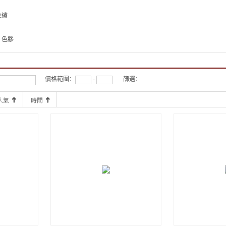
紋繡
、色膠
價格範圍：
-
篩選：