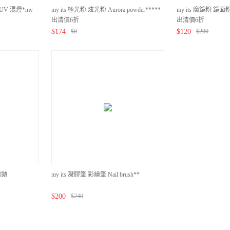
UV 混燈*my
my its 極光粉 炫光粉 Aurora powder*****
my its 魔鏡粉 鏡面粉 M
出清價6折
出清價6折
$
174
$
0
$
120
$
200
棉拋
my its 凝膠筆 彩繪筆 Nail brush**
$
200
$
240